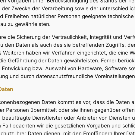
hen Vorgaben unter Berücksichtigung des Stands der Te
der Zwecke der Verarbeitung sowie der unterschiedlich
 Freiheiten natürlicher Personen geeignete technisch
au zu gewährleisten.
ie Sicherung der Vertraulichkeit, Integrität und Verf
 den Daten als auch des sie betreffenden Zugriffs, de
s Weiteren haben wir Verfahren eingerichtet, die eine
ie Gefährdung der Daten gewährleisten. Ferner berücks
r Entwicklung bzw. Auswahl von Hardware, Software so
ung und durch datenschutzfreundliche Voreinstellungen
Daten
sonenbezogenen Daten kommt es vor, dass die Daten an
der Personen übermittelt oder sie ihnen gegenüber off
beauftragte Dienstleister oder Anbieter von Diensten u
 Fall beachten wir die gesetzlichen Vorgaben und sch
chutz Ihrer Daten dienen, mit den Empfängern Ihrer Dat