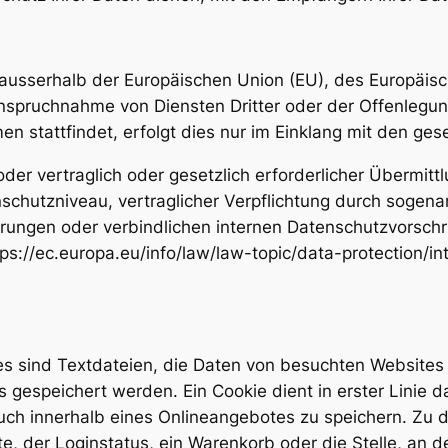
., ausserhalb der Europäischen Union (EU), des Europäi
nspruchnahme von Diensten Dritter oder der Offenlegu
n stattfindet, erfolgt dies nur im Einklang mit den ges
oder vertraglich oder gesetzlich erforderlicher Übermittl
nschutzniveau, vertraglicher Verpflichtung durch sogen
erungen oder verbindlichen internen Datenschutzvorschr
ps://ec.europa.eu/info/law/law-topic/data-protection/in
s sind Textdateien, die Daten von besuchten Websites
espeichert werden. Ein Cookie dient in erster Linie da
ch innerhalb eines Onlineangebotes zu speichern. Zu 
te, der Loginstatus, ein Warenkorb oder die Stelle, an 