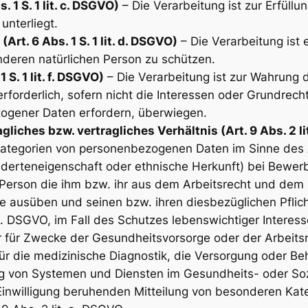
 1 S. 1 lit. c. DSGVO)
– Die Verarbeitung ist zur Erfüllun
unterliegt.
rt. 6 Abs. 1 S. 1 lit. d. DSGVO)
– Die Verarbeitung ist 
nderen natürlichen Person zu schützen.
 S. 1 lit. f. DSGVO)
– Die Verarbeitung ist zur Wahrung 
erforderlich, sofern nicht die Interessen oder Grundrec
ogener Daten erfordern, überwiegen.
liches bzw. vertragliches Verhältnis (Art. 9 Abs. 2 l
tegorien von personenbezogenen Daten im Sinne des A
erteneigenschaft oder ethnische Herkunft) bei Bewerb
 Person die ihm bzw. ihr aus dem Arbeitsrecht und dem 
 ausüben und seinen bzw. ihren diesbezüglichen Pflic
. b. DSGVO, im Fall des Schutzes lebenswichtiger Inter
r für Zwecke der Gesundheitsvorsorge oder der Arbeitsm
 für die medizinische Diagnostik, die Versorgung oder 
g von Systemen und Diensten im Gesundheits- oder Sozia
r Einwilligung beruhenden Mitteilung von besonderen Kat